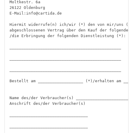
Moltkestr. 6a

26122 Oldenburg

E-Mail:info@cartida.de

Hiermit widerrufe(n) ich/wir (*) den von mir/uns (*)

abgeschlossenen Vertrag über den Kauf der folgenden 
/die Erbringung der folgenden Dienstleistung (*):

_______________________________________________

_______________________________________________

_______________________________________________

Bestellt am ___________________ (*)/erhalten am ____
Name des/der Verbraucher(s) ________________________
Anschrift des/der Verbraucher(s)

_________________________________

_________________________________
