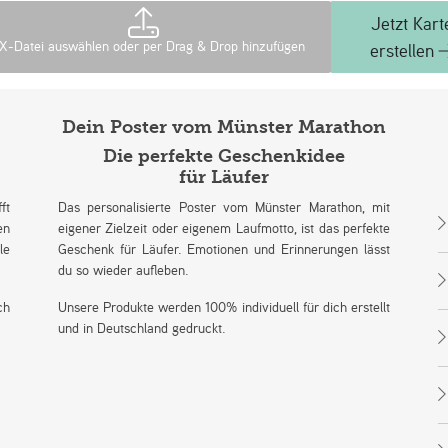
Jetzt Kart
X-Datei auswählen oder per Drag & Drop hinzufügen
erstellen
Dein Poster vom Münster Marathon
Die perfekte Geschenkidee
für Läufer
ft
Das personalisierte Poster vom Münster Marathon, mit
en
eigener Zielzeit oder eigenem Laufmotto, ist das perfekte
le
Geschenk für Läufer. Emotionen und Erinnerungen lässt
W
du so wieder aufleben.
K
D
ch
Unsere Produkte werden 100% individuell für dich erstellt
W
und in Deutschland gedruckt.
d
s
W
Ü
e
M