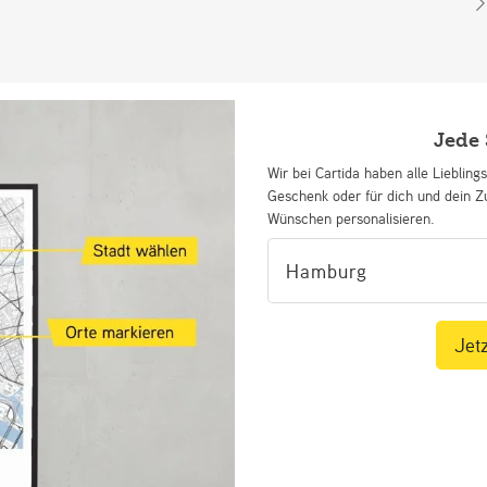
T
T
G
d
Jede 
Wir bei Cartida haben alle Lieblings
Geschenk oder für dich und dein Z
Wünschen personalisieren.
Jetz