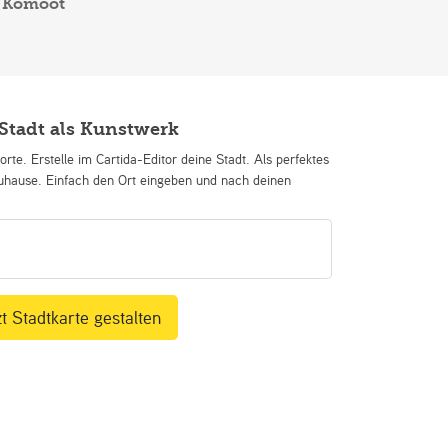
Komoot
rainignseinheit in deinem Tagebuch aus und klicke auf
rainignseinheit exportieren.
ehe auf die Komoot Website. Bei jeder Tour findest du
en Punkt „Für GPS-Gerät herunterladen“. .
Stadt als Kunstwerk
orte. Erstelle im Cartida-Editor deine Stadt. Als perfektes
uhause. Einfach den Ort eingeben und nach deinen
t Stadtkarte gestalten